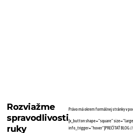
Zuzana
Zimenová
NÁZORY
AKTIVITY
PONÚKAM RIEŠENIA
Zuzana
Zimenová
NÁZORY
AKTIVITY
PONÚKAM RIEŠENIA
Rozviažme
Právo má okrem formálnej stránky v pod
spravodlivosti
[x_button shape=“square“ size=“large
ruky
info_trigger=“hover“]PREČÍTAŤ BLOG //