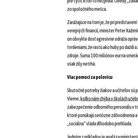
pre tých, ktorí to nezjedia. Obedy „zad
zo spoločného mešca.
Zarážajúce na tom je, že pri predstavení
verejných financií, minister Peter Kažimí
on obvykle dosť agresívne odráža oprá
tvrdeniami, že rastú ako huby po daždi a 
zdroje. Suma 100 miliónov eur na smerá
však žily netrhá.
Viac pomoci za polovicu
Skutočné potreby žiakov a učiteľov sú 
Vieme,
koľko nám chýba v školách učebn
zabezpečenie odborného personálu v tri
ktoré ponúkajú seriózne zdôvodnenia a
„sociálna“ vláda dlhodobo prehliada.
Jedným z príkladov je analýza minister