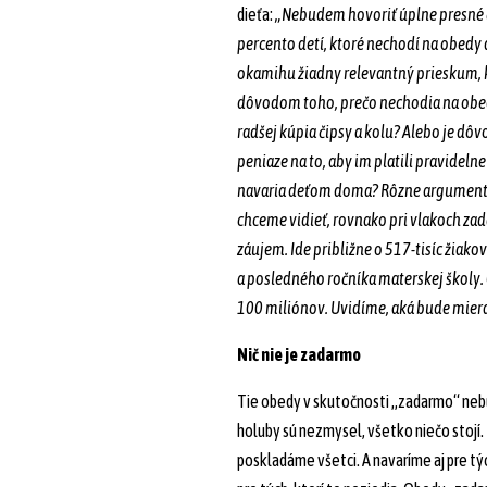
dieťa:
„Nebudem hovoriť úplne presné čí
percento detí, ktoré nechodí na obedy
okamihu žiadny relevantný prieskum, k
dôvodom toho, prečo nechodia na obed
radšej kúpia čipsy a kolu? Alebo je dô
peniaze na to, aby im platili pravideln
navaria deťom doma? Rôzne argumenty
chceme vidieť, rovnako pri vlakoch za
záujem. Ide približne o 517-tisíc žiako
a posledného ročníka materskej školy. 
100 miliónov. Uvidíme, aká bude miera
Nič nie je zadarmo
Tie obedy v skutočnosti „zadarmo“ neb
holuby sú nezmysel, všetko niečo stojí
poskladáme všetci. A navaríme aj pre týc