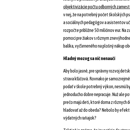
objektivizácie počtu odborných zamest
v nej, že na potrebný počet školských 
a sociálnych pedagógov a asistentov uč
rozpočte približne 50 miliónov eur. Na
pomoci pre žiakov s rôznym znevýhodnen
balíka, vyčleneného na plošný nákup o
Hladný mozog sa nič nenaučí
Aby bolo jasné, pre správny rozvoj dets
strava kľúčová. Rovnako je samozrejmé, 
podať v škole potrebný výkon, nesmú b
jednoducho dobre nepracuje. Nuž ale pot
prečo majú deti, ktoré doma z rôznych 
hladovať až do obeda? Nebolo by efektí
výdatných raňajok?