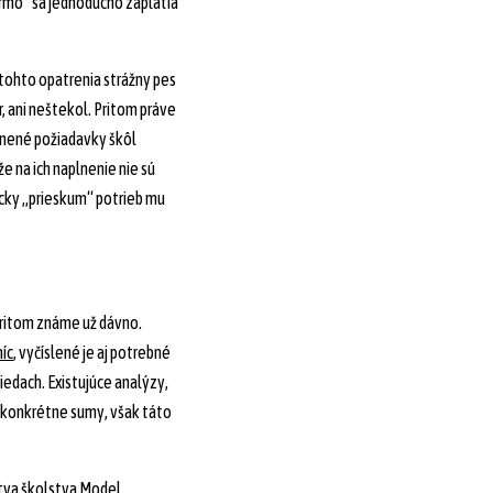
armo“ sa jednoducho zaplatia
 tohto opatrenia strážny pes
r, ani neštekol. Pritom práve
vnené požiadavky škôl
že na ich naplnenie nie sú
cky „prieskum“ potrieb mu
pritom známe už dávno.
íc
, vyčíslené je aj potrebné
edach. Existujúce analýzy,
 konkrétne sumy, však táto
stva školstva
Model