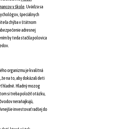
nancov v škole
. Uvádza sa
psychológov, špeciálnych
iteľa chýba v štátnom
 zabezpečenie adresnej
ím by teda stačila polovica
bedov.
kého organizmu je kvalitná
že na to, aby dokázali deti
yť hladné. Hladný mozog
om si treba položiť otázku,
dôvodov neraňajkujú,
vnejšie investovať radšej do