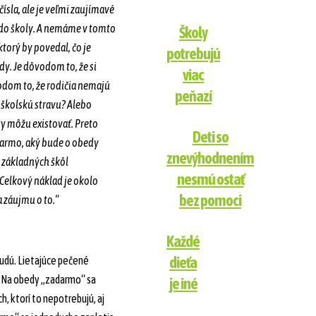
sla, ale je veľmi zaujímavé
 do školy. A nemáme v tomto
Školy
torý by povedal, čo je
potrebujú
y. Je dôvodom to, že si
viac
vodom to, že rodičia nemajú
peňazí
e školskú stravu? Alebo
 môžu existovať. Preto
Deti so
darmo, aký bude o obedy
znevýhodnením
v základných škôl
nesmú ostať
Celkový náklad je okolo
bez pomoci
 záujmu o to.“
Každé
dieťa
udú. Lietajúce pečené
. Na obedy „zadarmo“ sa
je iné
h, ktorí to nepotrebujú, aj