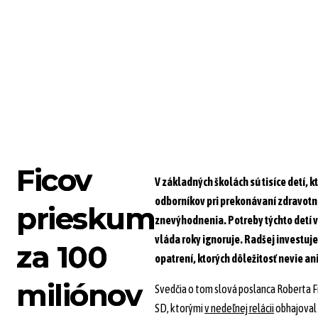
NÁZORY
AKTIVITY
PONÚKAM RIEŠENIA
Ficov
V základných školách sú tisíce detí, 
odborníkov pri prekonávaní zdravot
prieskum
znevýhodnenia. Potreby týchto detí v
vláda roky ignoruje. Radšej investuje
za 100
opatrení, ktorých dôležitosť nevie an
miliónov
Svedčia o tom slová poslanca Roberta F
SD, ktorými
v nedeľnej relácii
obhajoval