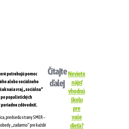
Čítajte
Neviete
ktoré potrebujú pomoc
ďalej
nájsť
ného alebo sociálneho
šak naša vraj „sociálna“
vhodnú
 po populistických
školu
i poriadne zdôvodniť.
pre
vaše
ica, predsedu strany SMER –
dieťa?
 obedy „zadarmo“ pre každé