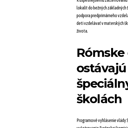
K úspešnejšiemu začleňovaniu 
lokalít do bežných základných š
podpora predprimárneho vzdelá
deti vzdelávať v materských šk
života.
Rómske 
ostávajú
špeciáln
školách
Programové vyhlásenie vlády 