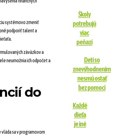
navýšenia finančných
Školy
íciu systémovo zmeniť
potrebujú
pné podporiť talent a
viac
ieťaťa.
peňazí
ormulovaných záväzkov a
Deti so
ele neumožnia ich odpočet a
znevýhodnením
nesmú ostať
bez pomoci
ncií do
Každé
dieťa
je iné
že vláda sa v programovom