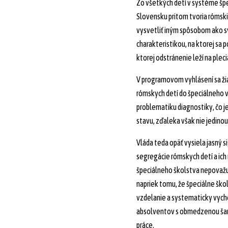
Zo všetkých detí v systéme šp
Slovensku pritom tvoria rómski 
vysvetliť iným spôsobom ako
charakteristikou, na ktorej sa
ktorej odstránenie leží na pleci
V programovom vyhlásení sa ž
rómskych detí do špeciálneho 
problematiku diagnostiky, čo je 
stavu, zďaleka však nie jedinou
Vláda teda opäť vysiela jasný s
segregácie rómskych detí a ic
špeciálneho školstva nepovažuje
napriek tomu, že špeciálne šk
vzdelanie a systematicky vych
absolventov s obmedzenou šanc
práce.