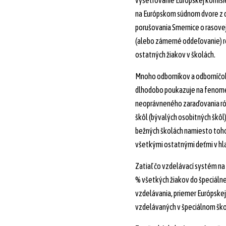
vyšetrovanie Európskej komisi
na Európskom súdnom dvore z 
porušovania Smernice o rasovej
(alebo zámerné oddeľovanie) 
ostatných žiakov v školách.
Mnoho odborníkov a odborníčok
dlhodobo poukazuje na fenom
neoprávneného zaraďovania ró
škôl (bývalých osobitných škôl)
bežných školách namiesto toho,
všetkými ostatnými deťmi v h
Zatiaľ čo vzdelávací systém na
% všetkých žiakov do špeciáln
vzdelávania, priemer Európskej 
vzdelávaných v špeciálnom ško