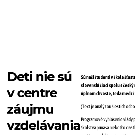
NÁZORY
AKTIVITY
PONÚKAM RIEŠENIA
Deti nie sú
Sú naši študenti v škole šťas
slovenskí žiaci spolu s česk
v centre
úplnom chvoste, teda medzi
záujmu
(Text je analýzou šiestich odbo
Programové vyhlásenie vlády p
vzdelávania
školstva prináša niekoľko čia