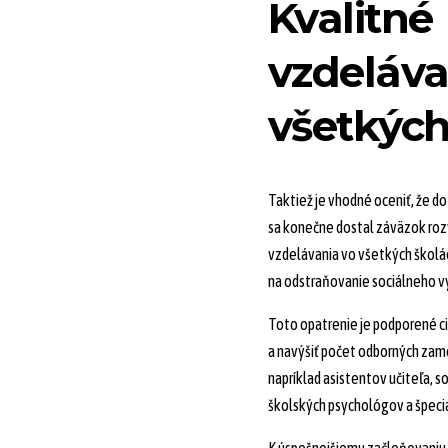
Kvalitné
vzdeláva
všetkýc
Taktiež je vhodné oceniť, že 
sa konečne dostal záväzok rozv
vzdelávania vo všetkých školá
na odstraňovanie sociálneho v
Toto opatrenie je podporené ci
a navýšiť počet odborných zam
napríklad asistentov učiteľa, 
školských psychológov a špec