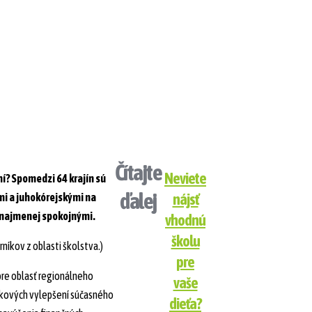
Čítajte
Neviete
tní? Spomedzi 64 krajín sú
ďalej
nájsť
ými a juhokórejskými na
 najmenej spokojnými.
vhodnú
školu
rníkov z oblasti školstva.)
pre
re oblasť regionálneho
vaše
stkových vylepšení súčasného
dieťa?