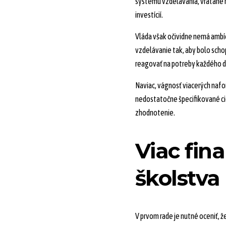
systému vzdelávania, vrátane 
investícií.
Vláda však očividne nemá amb
vzdelávanie tak, aby bolo scho
reagovať na potreby každého d
Naviac, vágnosť viacerých naf
nedostatočne špecifikované ci
zhodnotenie.
Viac fina
školstva
V prvom rade je nutné oceniť, 