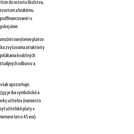
tície do rezortu školstva,
rezortom a hrubému
odfinancované i v
pskej únie.
 umožní i navýšenie platov
iska zvyšovania atraktivity
prilákania kvalitných
tudijných odborov a
v však upozorňuje,
atov
je iba symbolické a
avky učiteľov (namiesto
yť učiteľské platy v
iemere len o 45 eur).