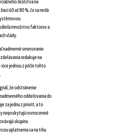
eciálneho školstva na
žiaci 60 až 80 %, čo sa nedá
 systémovou
 podieľa množstvo faktorov a
ach vlády.
iaľ nadmerné smerovanie
vzdelávania redukuje na
síce jednou z príčin tohto
.
ignál, že odstránenie
h nadmerného oddeľovania do
 za jednu z priorít, a to
oly neposkytujú rovnocenné
ovávajú skupinu
ou uplatnenia sa na trhu