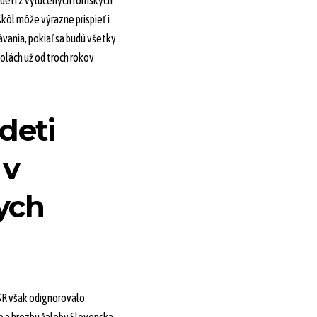
detí z vylúčených rómskych
kôl môže výrazne prispieť i
vania, pokiaľ sa budú všetky
olách už od troch rokov
deti
 v
ych
SR však odignorovalo