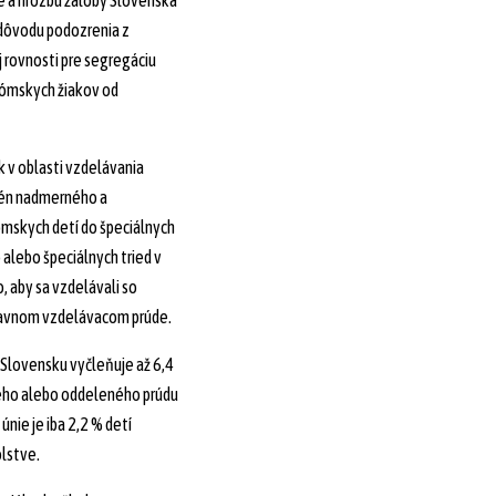
e a hrozbu žaloby Slovenska
dôvodu podozrenia z
 rovnosti pre segregáciu
rómskych žiakov od
 v oblasti vzdelávania
én nadmerného a
mskych detí do špeciálnych
 alebo špeciálnych tried v
 aby sa vzdelávali so
lavnom vzdelávacom prúde.
 Slovensku vyčleňuje až 6,4
eho alebo oddeleného prúdu
únie je iba 2,2 % detí
lstve.