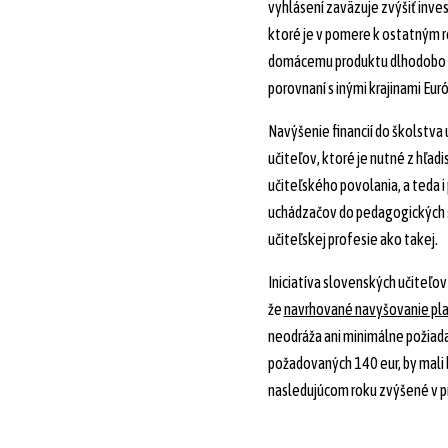
vyhlásení zaväzuje zvýšiť inves
ktoré je v pomere k ostatným 
domácemu produktu dlhodobo p
porovnaní s inými krajinami Euró
Navýšenie financií do školstva
učiteľov, ktoré je nutné z hľad
učiteľského povolania, a teda i 
uchádzačov do pedagogických š
učiteľskej profesie ako takej.
Iniciatíva slovenských učiteľo
že
navrhované navyšovanie pl
neodráža ani minimálne požiad
požadovaných 140 eur, by mali b
nasledujúcom roku zvýšené v pr